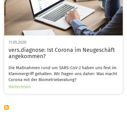
11.05.2020
vers.diagnose: Ist Corona im Neugeschäft
angekommen?
Die Maßnahmen rund um SARS-CoV-2 haben uns fest im
Klammergriff gehalten. WIr fragen uns daher: Was macht
Corona mit der Biometrieberatung?
über
Weiterlesen
vers.diagnose:
Ist
Corona
im
Neugeschäft
angekommen?