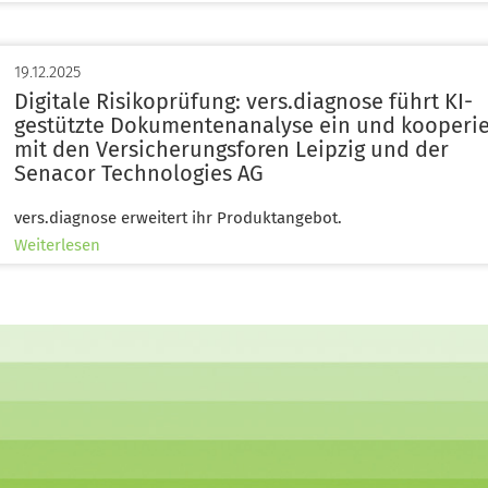
startet
Entwicklung
einer
19.12.2025
KI-
gestützten
Digitale Risikoprüfung: vers.diagnose führt KI-
Automatisierung
gestützte Dokumentenanalyse ein und kooperie
von
mit den Versicherungsforen Leipzig und der
Risikovoranfragen
Senacor Technologies AG
vers.diagnose erweitert ihr Produktangebot.
über
Weiterlesen
Digitale
Risikoprüfung:
vers.diagnose
führt
KI-
gestützte
Dokumentenanalyse
ein
und
kooperiert